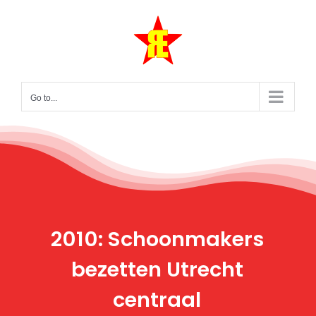
Skip
to
content
Go to...
2010: Schoonmakers
bezetten Utrecht
centraal