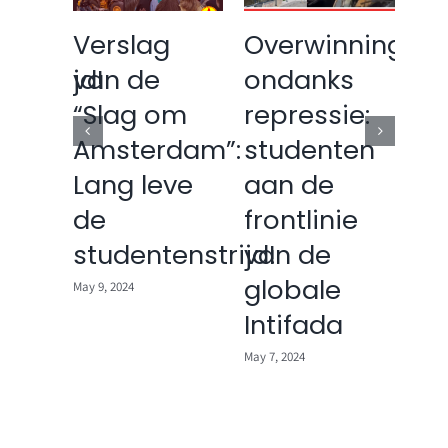
e
Verslag
Overwinning
So
enstrijd!
van de
ondanks
me
“Slag om
repressie:
st
Amsterdam”:
studenten
di
Lang leve
aan de
vo
de
frontlinie
Pa
studentenstrijd!
van de
May 6
globale
May 9, 2024
Intifada
May 7, 2024