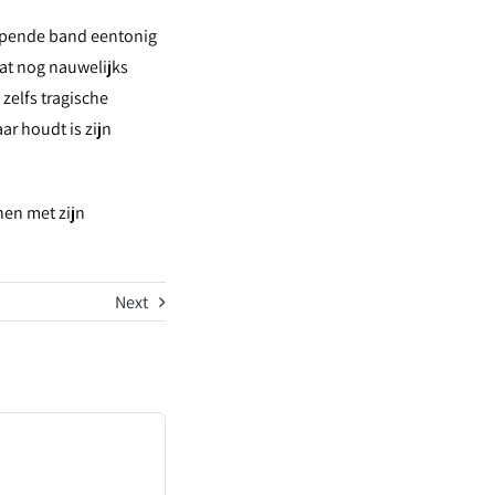
lopende band eentonig
dat nog nauwelijks
zelfs tragische
ar houdt is zijn
hen met zijn
Next