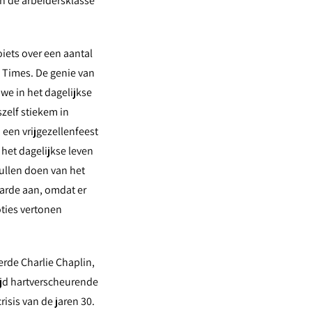
n de arbeidersklasse
oiets over een aantal
 Times. De genie van
 we in het dagelijkse
zelf stiekem in
 een vrijgezellenfeest
n het dagelijkse leven
zullen doen van het
 aarde aan, omdat er
oties vertonen
erde Charlie Chaplin,
tijd hartverscheurende
sis van de jaren 30.