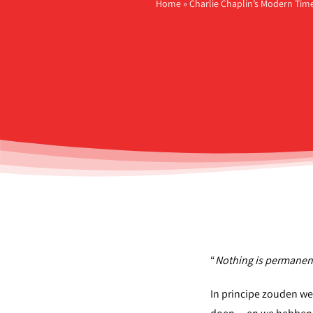
Home
»
Charlie Chaplin’s Modern Time
“
Nothing is permanent
In principe zouden we 