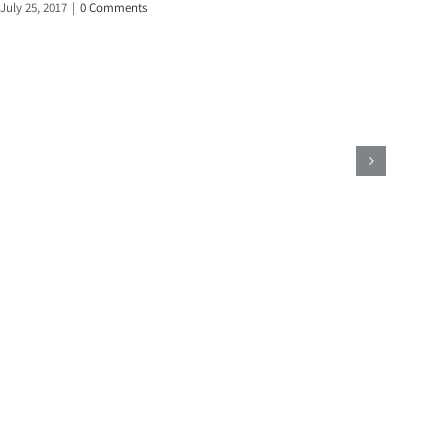
July 25, 2017
|
0 Comments
July 19