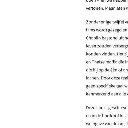
doen – en we hebben e
vertonen. Maar laten 
Zonder enige twijfel v
films wordt gezegd en
Chaplin bestond uit he
leven zouden verbergen
konden vinden. Het zij
en Thaise maffia die i
die hij op de één of a
lachen. Door deze real
geen specifieke taal 
kenmerkend aan alle vo
Deze film is geschrev
en in de hoofdrol hij
weergave van de omsta