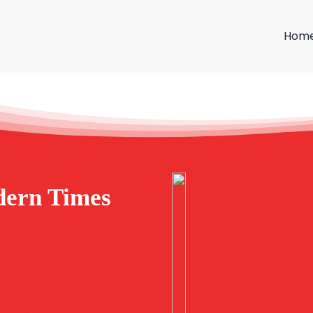
Hom
dern Times