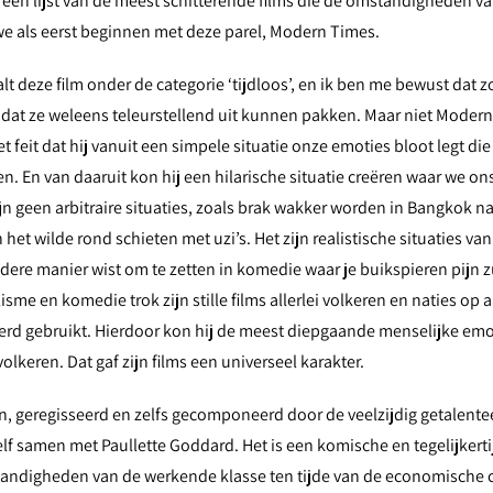
en lijst van de meest schitterende films die de omstandigheden va
we als eerst beginnen met deze parel, Modern Times.
alt deze film onder de categorie ‘tijdloos’, en ik ben me bewust dat z
 dat ze weleens teleurstellend uit kunnen pakken. Maar niet Modern
t feit dat hij vanuit een simpele situatie onze emoties bloot legt die
. En van daaruit kon hij een hilarische situatie creëren waar we ons
n geen arbitraire situaties, zoals brak wakker worden in Bangkok na
n het wilde rond schieten met uzi’s.
Het zijn realistische situaties va
ndere manier wist om te zetten in komedie waar je buikspieren pijn 
isme en komedie trok zijn stille films allerlei volkeren en naties op
werd gebruikt. Hierdoor kon hij de meest diepgaande menselijke em
lkeren. Dat gaf zijn films een universeel karakter.
en, geregisseerd en zelfs gecomponeerd door de veelzijdig getalente
zelf samen met Paullette Goddard. Het is een komische en tegelijker
ndigheden van de werkende klasse ten tijde van de economische cri