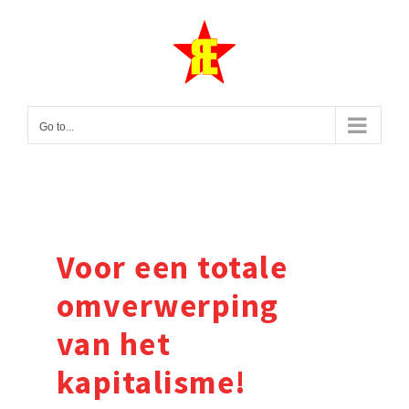
Skip
to
content
Go to...
Voor een totale
omverwerping
van het
kapitalisme!