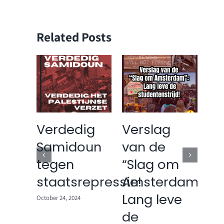
Related Posts
teit
Verdedig
Verslag
Ov
Samidoun
van de
on
ten
tegen
“Slag om
re
jden
staatsrepressie!
Amsterdam”:
st
Lang leve
aa
October 24, 2024
na!
de
fr