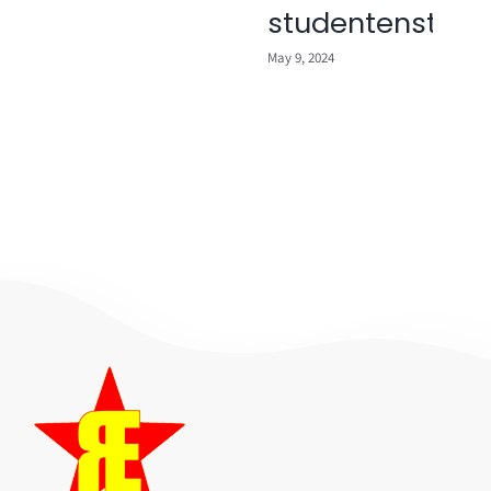
studentenstrijd!
va
gl
May 9, 2024
In
May 7