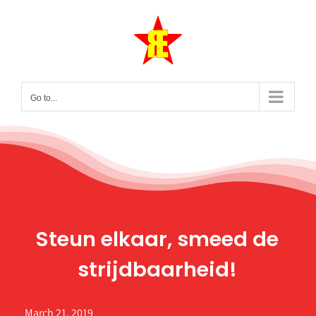
Skip
to
content
Go to...
Steun elkaar, smeed de
strijdbaarheid!
March 21, 2019