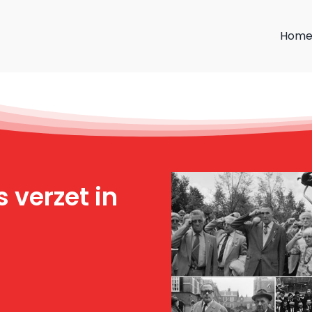
Hom
 verzet in