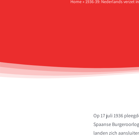
Home
»
1936-39: Nederlands verzet i
Op 17 juli 1936 pleeg
Spaanse Burgeroorlog 
landen zich aansluiten