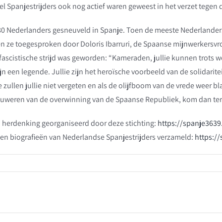
eel Spanjestrijders ook nog actief waren geweest in het verzet tegen d
g 80 Nederlanders gesneuveld in Spanje. Toen de meeste Nederlander
en ze toegesproken door Doloris Ibarruri, de Spaanse mijnwerkersvr
ascistische strijd was geworden: “Kameraden, jullie kunnen trots we
jn een legende. Jullie zijn het heroïsche voorbeeld van de solidaritei
zullen jullie niet vergeten en als de olijfboom van de vrede weer bla
auweren van de overwinning van de Spaanse Republiek, kom dan ter
en herdenking georganiseerd door deze stichting:
https://spanje3639
en biografieën van Nederlandse Spanjestrijders verzameld:
https://