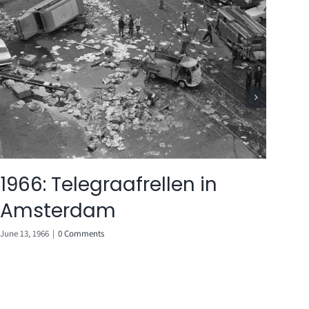
1966: Telegraafrellen in
Ha
Amsterdam
ic
June 13, 1966
|
0 Comments
April 17