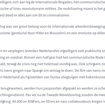
willigers zich aan bij de Internationale Brigades, het communistische
tische of link
s-revolutionaire milities. De mobilisering moest in he
d deed er alles aan om dit te criminaliseren.
og was van groot belang voor de internationale arbeidersbeweging.
ascisme (gesteund door Hitler en Mussolini) en een revolutie op dele
n en verplegers leverden Nederlandse vrijwilligers ook praktische s
ding en voedsel. Binnen een half jaar had het communistische Rode 
d, terwijl de crisis nog niet helemaal voorbij was. Ook schrijvers zo
ris Ivens gingen naar Spanje om verslag te doen. De film van Ivens m
n Nederland als hij beelden van Duitse vliegtuigen met hakenkruize
 terugkwamen, werden hun paspoorten afgepakt en werden ze scher
ichtingendienst. Pas ver na de Tweede Wereldoorlog zouden de me
gelijking: 40.000 ex-NSB’ers, ex-SS’ers en nazi-collaborateurs kregen 