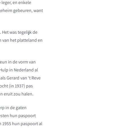
 leger, en enkele
t geheim gebeuren, want
 Het was tegelijk de
n van het platteland en
teun in de vorm van
Hulp in Nederland al
als Gerard van ‘t Reve
ocht (in 1937) pas
n eruit zou halen.
p in de gaten
esten hun paspoort
in 1955 hun paspoort al