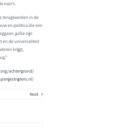
e nazi’s.
s terugkeerden in de
ouw en politica die een
ggaan, jullie zijn
t en de universaliteit
deren krijgt,
ug.”
.org/achtergrond/
spanjestrijders.nl/
Next