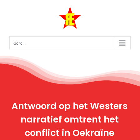
Skip
to
content
Go to...
Antwoord op het Westers
narratief omtrent het
conflict in Oekraïne