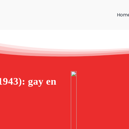
Hom
943): gay en