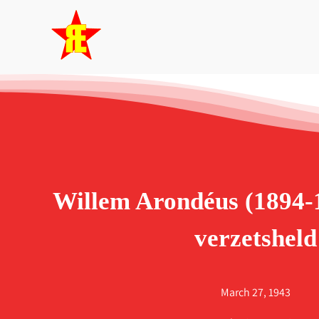
Skip
to
content
Willem Arondéus (1894-1
verzetsheld
March 27, 1943