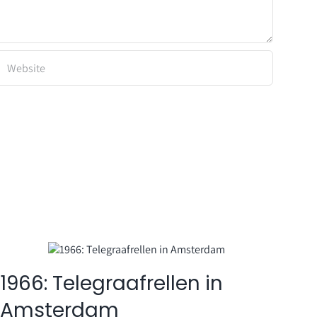
1966: Telegraafrellen in
Ha
Amsterdam
ic