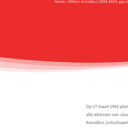
Home
»
Willem Arondéus (1894-1943): gay e
Op 27 maart 1943 ple
alle adressen van Jo
Arondéus (schuilnaam 