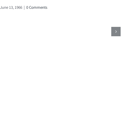
June 13, 1966
|
0 Comments
April 17