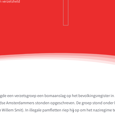
n verzetsheld
egde een verzetsgroep een bomaanslag op het bevolkingsregister i
odse Amsterdammers stonden opgeschreven. De groep stond onder l
Willem Smit). In illegale pamfletten riep hij op om het naziregime 