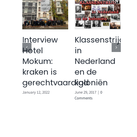
Interview
Klassenstrijd
19
Hotel
in
Te
Mokum:
Nederland
in
kraken is
en de
A
van
gerechtvaardigd
koloniën
June 
Comm
January 12, 2022
June 29, 2017
|
0
Comments
Comments