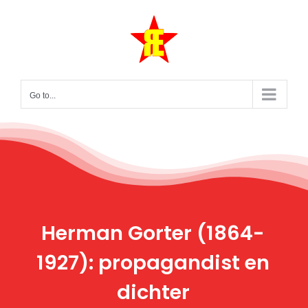
Skip
to
content
Go to...
Herman Gorter (1864-
1927): propagandist en
dichter