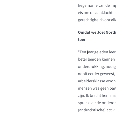
hegemonie van de impe
eis om de aanklachten 
gerechtigheid voor all
Omdat we Joel Northa
toe:
“Een jaar geleden leer
beter leerden kennen 
onderdrukking, nodigd
nooit eerder geweest, 
arbeidersklasse woond
mensen was geen partt
zijn. Ik bracht hem n
sprak over de onderdr
(antiracistische) acti