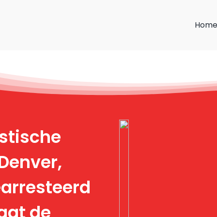
Hom
istische
 Denver,
earresteerd
laat de