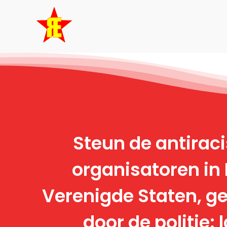
Skip
to
content
Steun de antirac
organisatoren in
Verenigde Staten, g
door de politie: 