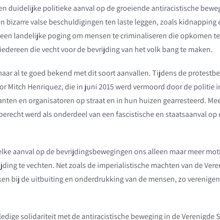
een duidelijke politieke aanval op de groeiende antiracistische bewe
n bizarre valse beschuldigingen ten laste leggen, zoals kidnapping 
n een landelijke poging om mensen te criminaliseren die opkomen 
iedereen die vecht voor de bevrijding van het volk bang te maken.
maar al te goed bekend met dit soort aanvallen. Tijdens de protestb
oor Mitch Henriquez, die in juni 2015 werd vermoord door de politie
en en organisatoren op straat en in hun huizen gearresteerd. Mee
berecht werd als onderdeel van een fascistische en staatsaanval op 
lke aanval op de bevrijdingsbewegingen ons alleen maar meer mot
ijding te vechten. Net zoals de imperialistische machten van de Ver
n bij de uitbuiting en onderdrukking van de mensen, zo verenigen
edige solidariteit met de antiracistische beweging in de Verenigde S