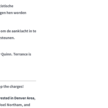
cistische
tegen hen worden
s om de aanklacht in te
rsteunen.
 Quinn. Terrance is
op the charges!
rested in Denver Area
,
, Joel Northam, and