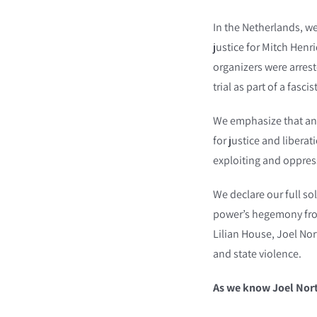
In the Netherlands, we
justice for Mitch Henr
organizers were arres
trial as part of a fasc
We emphasize that any
for justice and libera
exploiting and oppress
We declare our full so
power’s hegemony from
Lilian House, Joel Nor
and state violence.
As we know Joel Nort