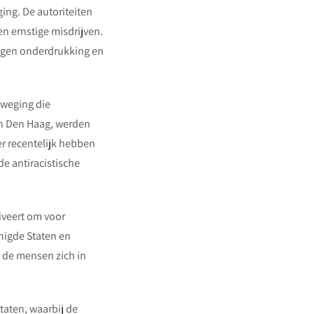
ging. De autoriteiten
en ernstige misdrijven.
tegen onderdrukking en
eweging die
 in Den Haag, werden
r recentelijk hebben
de antiracistische
iveert om voor
enigde Staten en
 de mensen zich in
taten, waarbij de