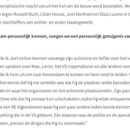
rialistische macht vanuit het hol van de leeuw word bestreden. We 
tegen Russell Ruch, Lilian House, Joel Northam en Eliza Lucero in t
e slachtoffers van politie- en ander staatsgeweld.
m persoonlijk kennen, voegen we een persoonlijk getuigenis va
de ik Joel online kennen vanwege zijn activisme en liefde voor het v
en spraken over Mao, Lenin, het VS-imperialisme en alle andere vo
e ik hem uit om naar Amsterdam te komen en hem rond te leiden. O
het eerste dat hij me vertelde was dat hij de plaatsen wilde bezoek
e en waar het organiseren en het activisme plaatsvonden. Zijn pass
ime iets dat hij zomaar kon uitschakelen zodra hij wilde ontspanne
aar een RE-bijeenkomst waar hij een paar andere leden leerde kenn
ukking die in de VS gebeurt. Eén daarvan was de politie en de aanva
visten, precies de dingen die hij nu meemaakt.”