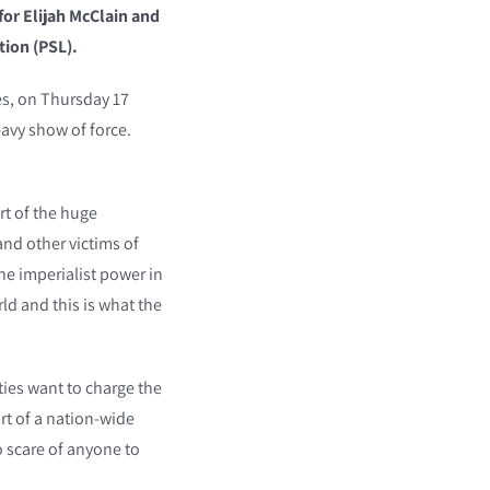
for Elijah McClain and
tion (PSL).
es, on Thursday 17
avy show of force.
rt of the huge
and other victims of
one imperialist power in
ld and this is what the
ties want to charge the
rt of a nation-wide
o scare of anyone to