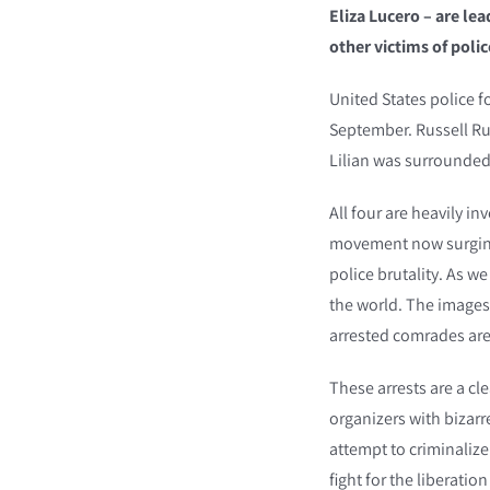
Eliza Lucero – are le
other victims of poli
United States police f
September. Russell Ru
Lilian was surrounded 
All four are heavily i
movement now surging i
police brutality. As w
the world. The images 
arrested comrades are
These arrests are a cl
organizers with bizarr
attempt to criminalize
fight for the liberatio