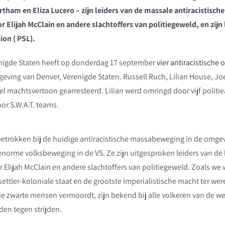
rtham en Eliza Lucero – zijn leiders van de massale antiracistisch
r Elijah McClain en andere slachtoffers van politiegeweld, en zijn 
ion ( PSL).
enigde Staten heeft op donderdag 17 september
vier antiracistische
eving van Denver, Verenigde Staten. Russell Ruch, Lilian House, Jo
 machtsvertoon gearresteerd. Lilian werd omringd door vijf politieau
 S.W.A.T. teams.
w betrokken bij de huidige antiracistische massabeweging in de omge
enorme volksbeweging in de VS. Ze zijn uitgesproken leiders van de
r Elijah McClain en andere slachtoffers van politiegeweld. Zoals we 
ettler-koloniale staat en de grootste imperialistische macht ter we
e zwarte mensen vermoordt, zijn bekend bij alle volkeren van de wer
en tegen strijden.