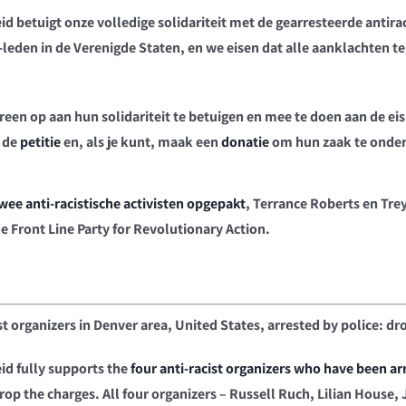
d betuigt onze volledige solidariteit met de gearresteerde antira
-leden in de Verenigde Staten, en we eisen dat alle aanklachten 
ereen op aan hun solidariteit te betuigen en mee te doen aan de ei
 de
petitie
en, als je kunt, maak een
donatie
om hun zaak te onde
wee anti-racistische activisten opgepakt
, Terrance Roberts en Trey
 Front Line Party for Revolutionary Action.
st organizers in Denver area, United States, arrested by police: dr
id fully supports the
four anti-racist organizers who have been ar
 drop the charges. All four organizers – Russell Ruch, Lilian House