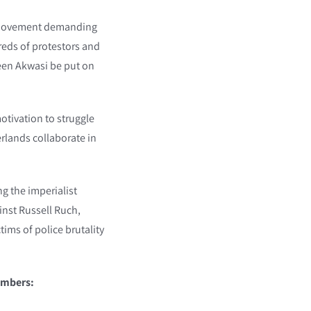
st movement demanding
reds of protestors and
seen Akwasi be put on
otivation to struggle
erlands collaborate in
ng the imperialist
inst Russell Ruch,
ims of police brutality
embers: