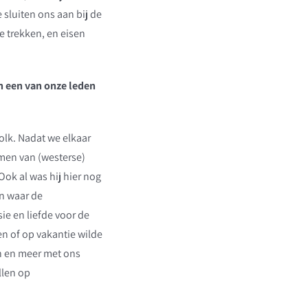
sluiten ons aan bij de
e trekken, en eisen
n een van onze leden
olk. Nadat we elkaar
rmen van (westerse)
ok al was hij hier nog
en waar de
ie en liefde voor de
n of op vakantie wilde
en en meer met ons
llen op