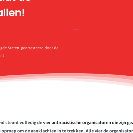
llen!
nigde Staten, gearresteerd door de
en!
id steunt volledig de
vier antiracistische organisatoren die zijn g
 de oproep om de aanklachten in te trekken. Alle vier de organisato