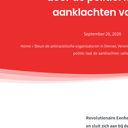
aanklachten va
September 20, 2020
Home
»
Steun de antiracistische organisatoren in Denver, Vere
politie: laat de aanklachten vall
Revolutionaire Eenhe
en sluit zich aan bij