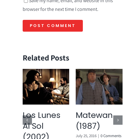
Save my name, email, and website in this
browser for the next time I comment.
Related Posts
o
Los Lunes
Matewan
Ha
Al Sol
(1987)
(2
(2002)
July 25, 2016
|
0 Comments
July 2