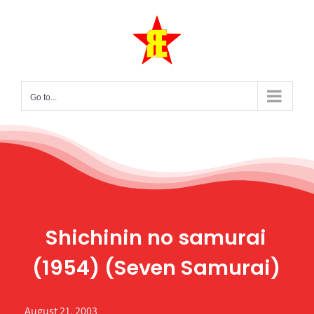
Skip
to
content
Go to...
Shichinin no samurai
(1954) (Seven Samurai)
August 21, 2003