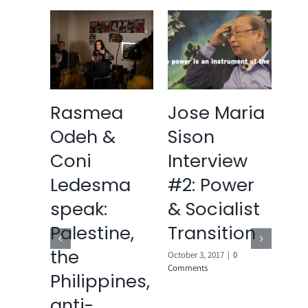
aria
Rasmea
Jose Maria
Lo
Odeh &
Sison
Al
ew
Coni
Interview
(2
ory
Ledesma
#2: Power
(
speak:
& Socialist
In
e
Palestine,
Transition
July 2
the
Comments
October 3, 2017
|
0
Comments
Philippines,
anti-