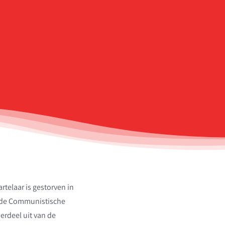
telaar is gestorven in
an de Communistische
derdeel uit van de