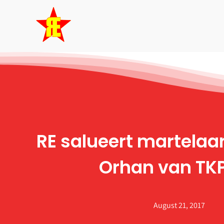
Skip
to
content
RE salueert martela
Orhan van TK
August 21, 2017