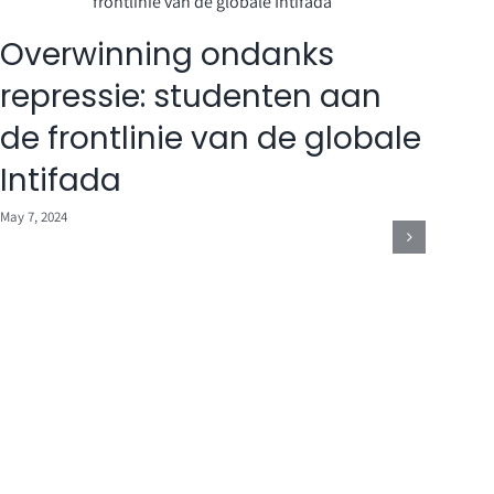
Overwinning ondanks
Sol
repressie: studenten aan
st
de frontlinie van de globale
Pal
Intifada
May 6, 
May 7, 2024