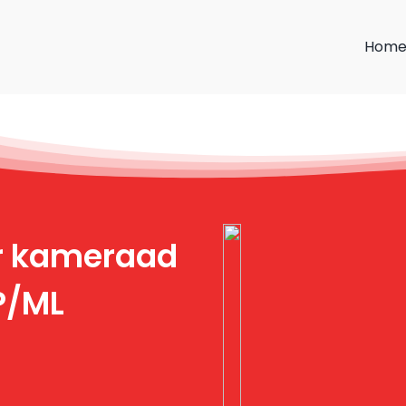
Hom
ar kameraad
P/ML