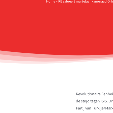
Home
»
RE salueert martelaar kameraad Or
Revolutionaire Eenhei
de strijd tegen ISIS.
Partij van Turkije/Mar