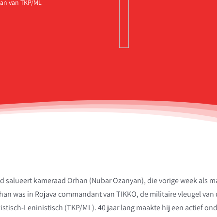
han van TKP/ML
d salueert kameraad Orhan (Nubar Ozanyan), die vorige week als mar
 Orhan was in Rojava commandant van TIKKO, de militaire vleugel v
xistisch-Leninistisch (TKP/ML). 40 jaar lang maakte hij een actief on