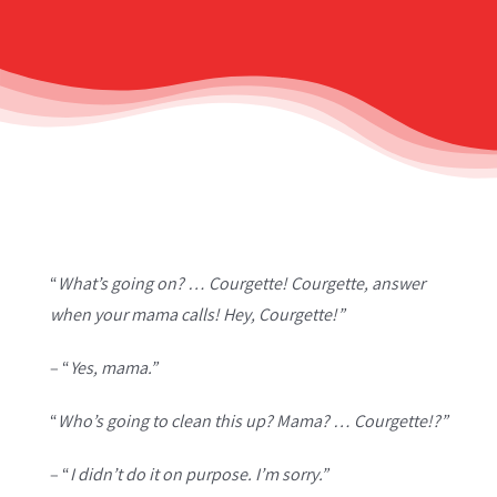
“
What’s going on? … Courgette! Courgette, answer
when your mama calls! Hey, Courgette!”
– “
Yes, mama.”
“
Who’s going to clean this up? Mama? … Courgette!?”
– “
I didn’t do it on purpose. I’m sorry.”