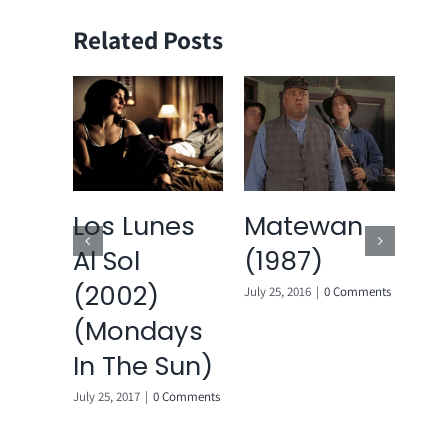
Related Posts
o
Los Lunes
Matewan
Ha
Al Sol
(1987)
(2
(2002)
July 25, 2016
|
0 Comments
July 2
(Mondays
Comments
In The Sun)
July 25, 2017
|
0 Comments