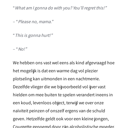
“
What am I gonna do with you? You’ll regret this!”
– “
Please no, mama.”
“
This is gonna hurt!”
– “
No!”
We hebben ons vast wel eens als kind afgevraagd hoe
het mogelijk is dat een warme dag vol plezier
plotseling kan uitmonden in een nachtmerrie.
Dezelfde vlieger die we bijvoorbeeld vol ijver vast
hielden om mee buiten te spelen verandert ineens in
een koud, levenloos object, terwijl we over onze
naïviteit peinzen of onszelf ergens van de schuld
geven. Hetzelfde geldt ook voor een kleine jongen,
Courgette genoemd door zijn alcoholistische moeder,