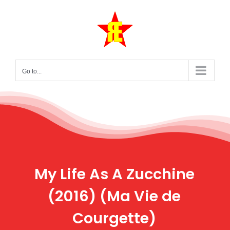
Skip
to
content
Go to...
My Life As A Zucchine
(2016) (Ma Vie de
Courgette)