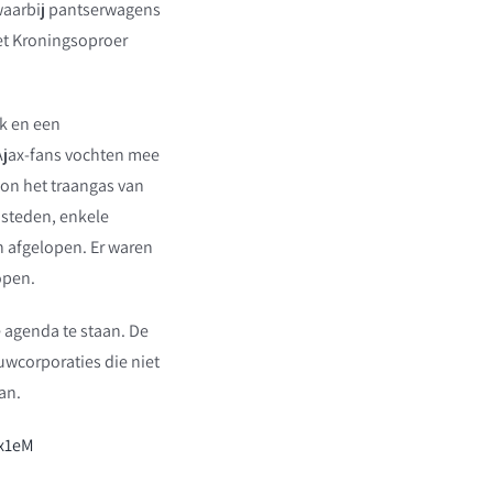
waarbij pantserwagens
et Kroningsoproer
ak en een
 Ajax-fans vochten mee
gon het traangas van
 steden, enkele
en afgelopen. Er waren
open.
 agenda te staan. De
wcorporaties die niet
an.
Zx1eM