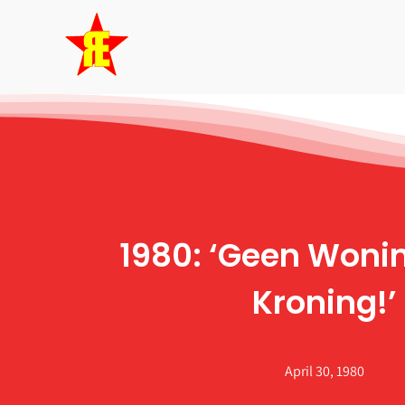
Skip
to
content
1980: ‘Geen Woni
Kroning!’
April 30, 1980