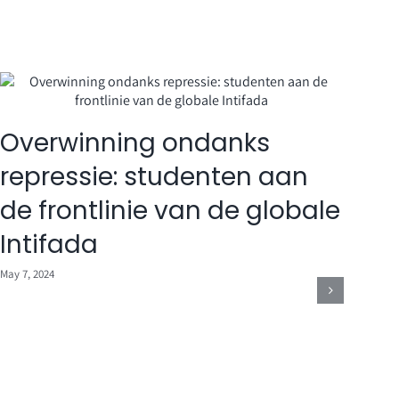
Overwinning ondanks
Sol
repressie: studenten aan
st
de frontlinie van de globale
Pal
Intifada
May 6, 
May 7, 2024