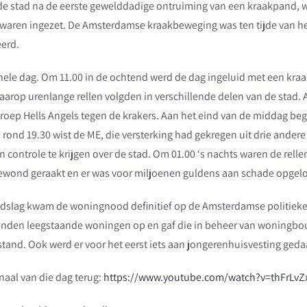
de stad na de eerste gewelddadige ontruiming van een kraakpand, 
waren ingezet. De Amsterdamse kraakbe
weging was ten tijde van h
erd.
hele dag. Om 11.00 in de ochtend werd de dag ingeluid met een kra
aarop urenlange rellen volgden in verschillende delen van de stad.
 groep Hells Angels tegen de krakers. Aan het eind van de middag be
 rond 19.30 wist de ME, die versterking had gekregen uit drie andere
en controle te krijgen over de stad. Om 01.00 ‘s nachts waren de rell
ond geraakt en er was voor miljoenen guldens aan schade opgel
eldslag kwam de woningnood definitief op de Amsterdamse politieke
nden leegstaande woningen op en gaf die in beheer van woningbou
tand. Ook werd er voor het eerst iets aan jongerenhuisvesting geda
naal van die dag terug:
https://www.youtube.com/watch?v=thFrLv