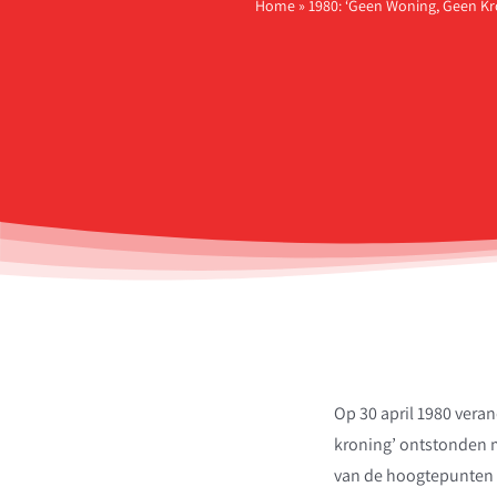
Home
»
1980: ‘Geen Woning, Geen Kr
Op 30 april 1980 vera
kroning’ ontstonden m
van de hoogtepunten v