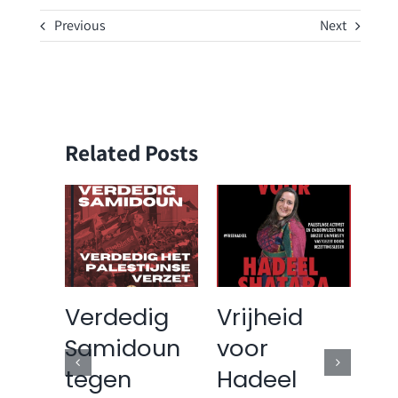
Previous
Next
Related Posts
nning
Verdedig
Vrijheid
Ve
s
Samidoun
voor
va
ie:
tegen
Hadeel
“S