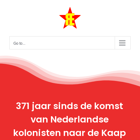
Skip
to
content
Go to...
371 jaar sinds de komst
van Nederlandse
kolonisten naar de Kaap