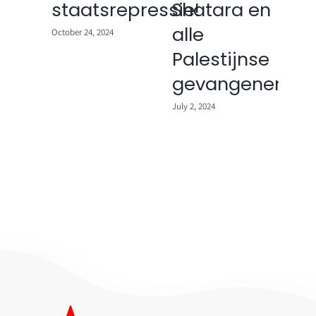
ten
staatsrepressie!
Shatara en
Am
alle
La
October 24, 2024
ie
Palestijnse
d
gevangenen!
st
July 2, 2024
May 9
a