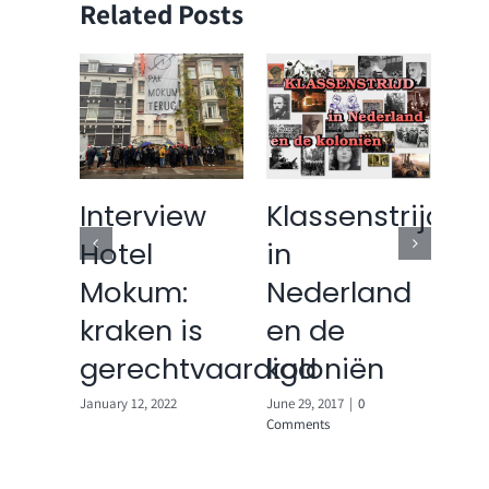
Related Posts
Interview
Klassenstrijd
19
Hotel
in
Te
Mokum:
Nederland
in
kraken is
en de
A
van
gerechtvaardigd
koloniën
June 
Comm
January 12, 2022
June 29, 2017
|
0
Comments
Comments